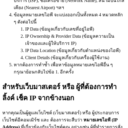
บริการ (ISP), ชื่อเครือข่าย (Network Name), สนามบินใกล้
วิธีใช้ บริการเช็คความเร็วเน็ต (Speedtest) บน
เคียง (Nearest Airport) ฯลฯ
เว็บไซต์ Thaiware.com
ข้อมูลหมายเลขไอพี จะแบ่งออกเป็นทั้งหมด 4 หมวดหลัก
ๆ ดังต่อไปนี้
IP Data (ข้อมูลเกี่ยวกับเลขที่อยู่ไอพี)
วิธีใช้ บริการสุ่มตัวเลข (Random Number
Generator) บนเว็บไซต์ Thaiware.com
IP Ownership & Provider Data (ข้อมูลความเป็น
เจ้าของและผู้ให้บริการ IP)
IP Data Location (ข้อมูลเกี่ยวกับตำแหน่งของไอพี)
วิธีใช้ บริการระบบแปลงตัวเลข (Number
Client Details (ข้อมูลเกี่ยวกับเครื่องผู้ใช้งาน)
Converter) บนเว็บไซต์ Thaiware.com
หากต้องการทำซ้ำ เพื่อหาข้อมูลหมายเลขไอพีอื่น ๆ
กรุณาย้อนกลับไปข้อ 1. อีกครั้ง
สำหรับเว็บมาสเตอร์ หรือ ผู้ที่ต้องการทำ
ลิ้งค์ เช็ค IP จากข้างนอก
หากคุณเป็นผู้ดูแลเว็บไซต์ (เว็บมาสเตอร์) หรือ ผู้ประกอบการ
เว็บไซต์อีคอมเมิร์ซ และ ต้องการจะสืบว่า
หมายเลขไอพี (IP
Address)
ที่เกี่ยวข้องกับเว็บไซต์คุณ อย่างเช่น ผู้ที่ทำรายการสั่ง