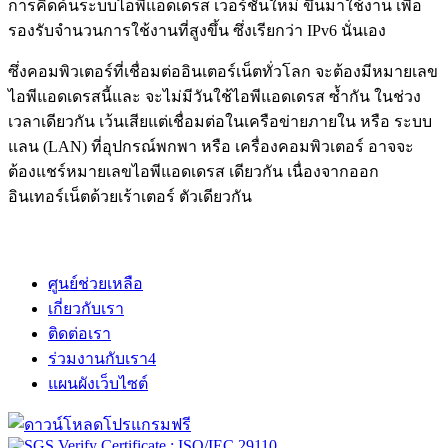
การคิดค้นระบบไอพีแอดเดรส เวอร์ชันใหม่ ขึ้นมาใช้งาน เพื่อ
รองรับจำนวนการใช้งานที่สูงขึ้น ซึ่งเรียกว่า IPv6 นั่นเอง
ซึ่งคอมพิวเตอร์ที่เชื่อมต่ออินเตอร์เน็ตทั่วโลก จะต้องมีหมายเลข
ไอพีแอดเดรสนี้และ จะไม่มีวันใช้ไอพีแอดเดรส ซ้ำกัน ในช่วง
เวลาเดียวกัน เว้นเสียแต่เชื่อมต่อในเครือข่ายภายใน หรือ ระบบ
แลน (LAN) ที่อุปกรณ์พกพา หรือ เครื่องคอมพิวเตอร์ อาจจะ
ต้องแชร์หมายเลขไอพีแอดเดรส เดียวกัน เนื่องจากออก
อินเทอร์เน็ตด้วยเร้าเตอร์ ตัวเดียวกัน
ศูนย์ช่วยเหลือ
เกี่ยวกับเรา
ติดต่อเรา
ร่วมงานกับเรา
4
แผนผังเว็บไซต์