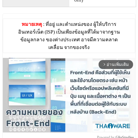
หมายเหตุ
: ที่อยู่ และตำแหน่งของ ผู้ให้บริการ
อินเทอร์เน็ต (ISP) เป็นเพียงข้อมูลที่ได้มาจากฐาน
ข้อมูลกลาง ของต่างประเทศ อาจมีความคลาด
เคลื่อน จากของจริง
อ่านเพิ่มเติม
arrow_forward_ios
Powered by 
GliaStudios