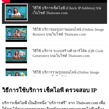
วิธีใช้ บริการเช็คไอพี (Check IP Address) บน
เว็บไซต์ Thaiware.com
วิธีใช้ บริการย่อรูปภาพออนไลน์ (Online Image
Resizer) บนเว็บไซต์ Thaiware.com
วิธีใช้ บริการ ระบบสร้างคิวอาร์โค้ด (QR Code
Generator) บนเว็บไซต์ Thaiware.com
วิธีใช้ บริการรวมรูปออนไลน์ (Online Image
Merger) บนเว็บไซต์ Thaiware.com
วิธีการใช้บริการ เช็คไอพี ตรวจสอบ IP
วิธีใช้ บริการนับตัวอักษร หรือ ตัวหนังสือ
(Character Counter) บนเว็บไซต์ Thaiware.com
บริการเช็คไอพี เป็นอีกหนึ่ง "บริการฟรี" จาก Thaiware.com เพื่อ
ให้คุณได้สามารถดูรายละเอียดข้อมูลของหมายเลขไอพีเครื่อง