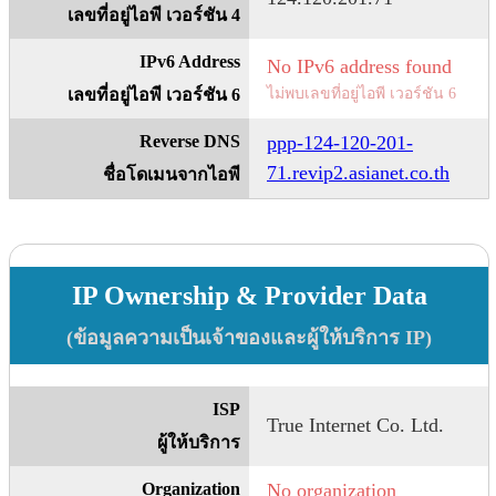
เลขที่อยู่ไอพี เวอร์ชัน 4
IPv6 Address
No IPv6 address found
เลขที่อยู่ไอพี เวอร์ชัน 6
ไม่พบเลขที่อยู่ไอพี เวอร์ชัน 6
Reverse DNS
ppp-124-120-201-
71.revip2.asianet.co.th
ชื่อโดเมนจากไอพี
IP Ownership & Provider Data
(ข้อมูลความเป็นเจ้าของและผู้ให้บริการ IP)
ISP
True Internet Co. Ltd.
ผู้ให้บริการ
Organization
No organization